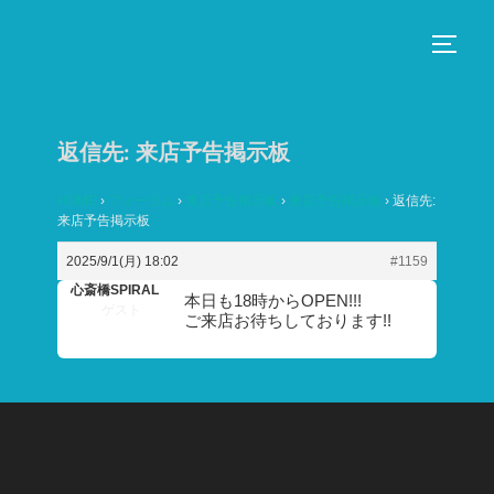
コ
ン
サイド
テ
ン
ツ
返信先: 来店予告掲示板
へ
ス
HOME
›
フォーラム
›
来店予告掲示板
›
来店予告掲示板
›
返信先:
来店予告掲示板
キ
ッ
2025/9/1(月) 18:02
#1159
プ
心斎橋SPIRAL
本日も18時からOPEN!!!
ゲスト
ご来店お待ちしております!!