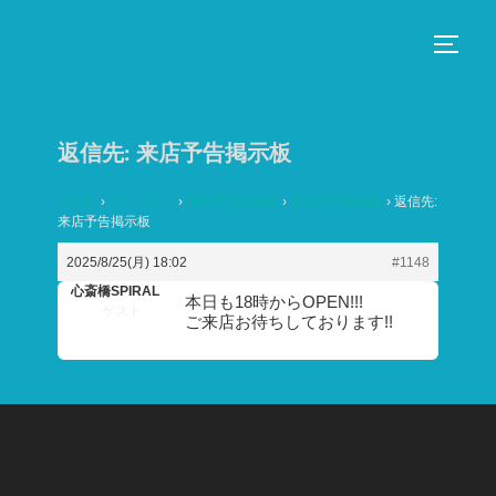
コ
ン
サイド
テ
ン
ツ
返信先: 来店予告掲示板
へ
ス
HOME
›
フォーラム
›
来店予告掲示板
›
来店予告掲示板
›
返信先:
来店予告掲示板
キ
ッ
2025/8/25(月) 18:02
#1148
プ
心斎橋SPIRAL
本日も18時からOPEN!!!
ゲスト
ご来店お待ちしております!!