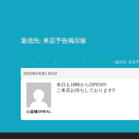
コ
ン
テ
ン
ツ
返信先: 来店予告掲示板
へ
ス
HOME
›
フォーラム
›
来店予告掲示板
›
来店予告掲示板
›
返信先: 来店
キ
ッ
2025/8/14(木) 18:02
プ
本日も18時からOPEN!!!
ご来店お待ちしております!!
心斎橋SPIRAL
ゲスト