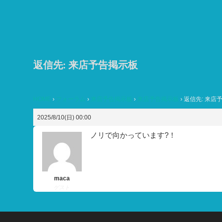
コ
ン
テ
ン
ツ
返信先: 来店予告掲示板
へ
ス
HOME
›
フォーラム
›
来店予告掲示板
›
来店予告掲示板
›
返信先: 来店
キ
ッ
2025/8/10(日) 00:00
プ
ノリで向かっています?！
maca
ゲスト