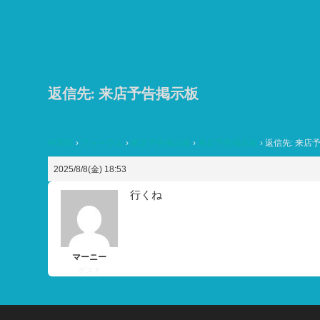
コ
ン
テ
ン
ツ
返信先: 来店予告掲示板
へ
ス
HOME
›
フォーラム
›
来店予告掲示板
›
来店予告掲示板
›
返信先: 来店
キ
ッ
2025/8/8(金) 18:53
プ
行くね
マーニー
ゲスト