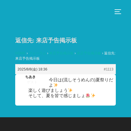
コ
ン
サイド
テ
ン
ツ
返信先: 来店予告掲示板
へ
ス
HOME
›
フォーラム
›
来店予告掲示板
›
来店予告掲示板
›
返信先:
来店予告掲示板
キ
ッ
2025/8/8(金) 18:36
#1113
プ
ちあき
今日は(流しそうめんの)夏祭りだ
ゲスト
よ
楽しく遊びましょう
そして、夏を皆で感じましょ