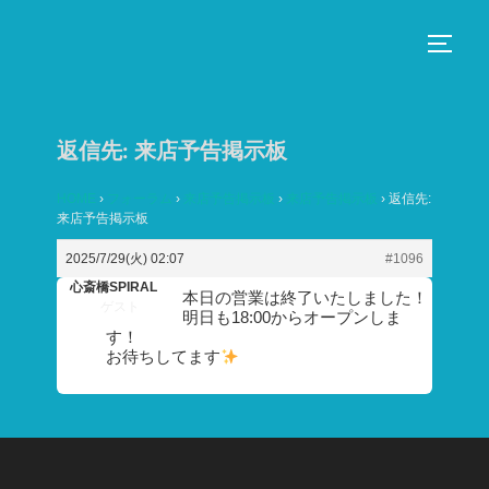
コ
ン
サイド
テ
ン
ツ
返信先: 来店予告掲示板
へ
ス
HOME
›
フォーラム
›
来店予告掲示板
›
来店予告掲示板
›
返信先:
来店予告掲示板
キ
ッ
2025/7/29(火) 02:07
#1096
プ
心斎橋SPIRAL
本日の営業は終了いたしました！
ゲスト
明日も18:00からオープンしま
す！
お待ちしてます