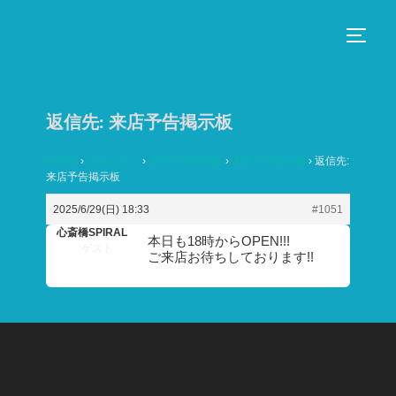
コ
ン
サイド
テ
ン
ツ
返信先: 来店予告掲示板
へ
ス
HOME
›
フォーラム
›
来店予告掲示板
›
来店予告掲示板
›
返信先:
来店予告掲示板
キ
ッ
2025/6/29(日) 18:33
#1051
プ
心斎橋SPIRAL
本日も18時からOPEN!!!
ゲスト
ご来店お待ちしております!!