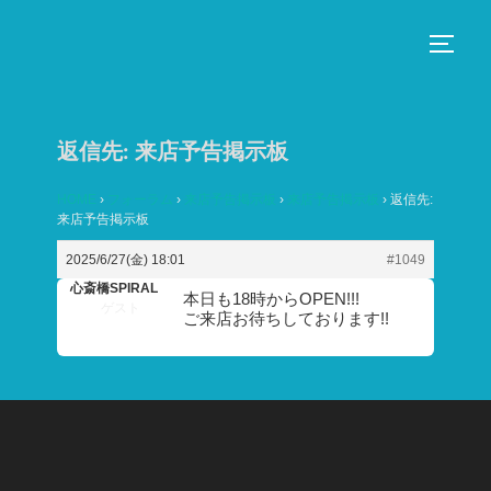
コ
ン
サイド
テ
ン
ツ
返信先: 来店予告掲示板
へ
ス
HOME
›
フォーラム
›
来店予告掲示板
›
来店予告掲示板
›
返信先:
来店予告掲示板
キ
ッ
2025/6/27(金) 18:01
#1049
プ
心斎橋SPIRAL
本日も18時からOPEN!!!
ゲスト
ご来店お待ちしております!!